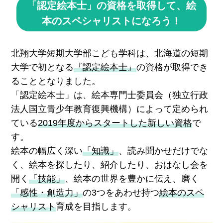
「認定絵本士」の資格を取得して、絵
本のスペシャリストになろう！
北翔大学短期大学部こども学科は、北海道の短期
大学で初となる
『認定絵本士』
の資格が取得でき
ることとなりました。
「認定絵本士」は、絵本専門士委員会（独立行政
法人国立青少年教育復興機構）によって定められ
ている
2019年度からスタートした新しい資格
で
す。
絵本の幅広く深い
「知識」
、読み聞かせだけでな
く、絵本を探したり、紹介したり、おはなし会を
開く
「技能」
、絵本の世界を豊かに伝え、磨く
「感性・創造力」
の3つをあわせ持つ
絵本のスペ
シャリスト
育成を目指します。