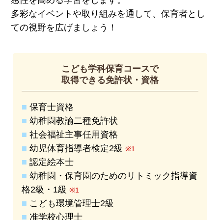
多彩なイベントや取り組みを通して、保育者とし
ての視野を広げましょう！
こども学科保育コースで
取得できる免許状・資格
■
保育士資格
■
幼稚園教諭二種免許状
■
社会福祉主事任用資格
■
幼児体育指導者検定2級
※1
■
認定絵本士
■
幼稚園・保育園のためのリトミック指導資
格2級・1級
※1
■
こども環境管理士2級
■
准学校心理士