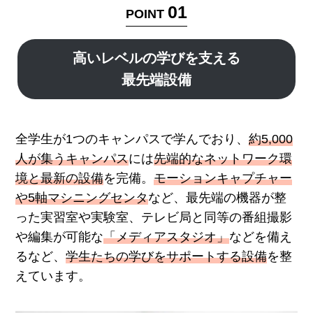
01
POINT
高いレベルの学びを支える
最先端設備
全学生が1つのキャンパスで学んでおり、
約5,000
人が集うキャンパス
には
先端的なネットワーク環
境と最新の設備
を完備。
モーションキャプチャー
や5軸マシニングセンタ
など、最先端の機器が整
った実習室や実験室、テレビ局と同等の番組撮影
や編集が可能な
「メディアスタジオ」
などを備え
るなど、
学生たちの学びをサポートする設備
を整
えています。