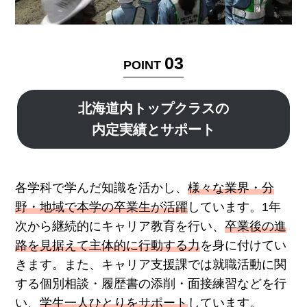
03
POINT
北海道内トップクラスの
内定実績とサポート
各学科で学んだ知識を活かし、
様々な業界・分
野・地域で本学の卒業生が活躍
しています。1年
次から継続的にキャリア教育を行い、
卒業後の進
路を見据えて主体的に行動する力
を身に付けてい
きます。また、キャリア支援課では就職活動に関
する個別相談・履歴書の添削・面接練習などを行
い、
学生一人ひとりをサポート
しています。