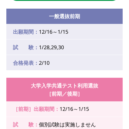
一般選抜前期
出願期間：
12/16～1/15
試 験：
1/28,29,30
合格発表：
2/10
大学入学共通テスト利用選抜
［前期／後期］
［前期］出願期間：
12/16～1/15
試 験：
個別試験は実施しません