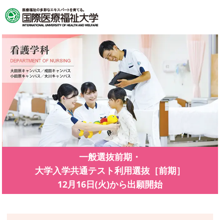
一般選抜前期・
大学入学共通テスト利用選抜［前期］
12月16日(火)から出願開始