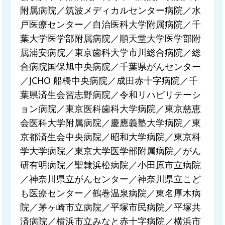
附属病院／筑波メディカルセンター病院／水
戸医療センター／自治医科大学附属病院／千
葉大学医学部附属病院／順天堂大学医学部附
属浦安病院／東京歯科大学市川総合病院／総
合病院国保旭中央病院／千葉県がんセンター
／JCHO 船橋中央病院／成田赤十字病院／千
葉県済生会習志野病院／令和リハビリテーシ
ョン病院／東京医科歯科大学病院／東京慈恵
会医科大学附属病院／慶應義塾大学病院／東
京都済生会中央病院／昭和大学病院／東京科
学大学病院／東京大学医学部附属病院／がん
研有明病院／聖隷浜松病院／小田原市立病院
／神奈川県立がんセンター／神奈川県立こど
も医療センター／鶴巻温泉病院／東名厚木病
院／茅ヶ崎市立病院／平塚市民病院／平塚共
済病院／横浜市立みなと赤十字病院／横浜市