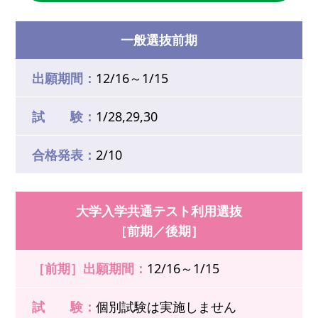
一般選抜前期
出願期間：
12/16～1/15
試 験：
1/28,29,30
合格発表：
2/10
大学入学共通テスト利用選抜
［前期／後期］
［前期］出願期間：
12/16～1/15
試 験：
個別試験は実施しません