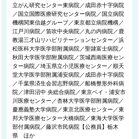
立がん研究センター東病院／成田赤十字病院
／国立国際医療研究センター病院／国立病院
機構関東信越グループ／東京都立病院機構／
江戸川病院／笛吹中央病院／丸の内病院／鹿
教湯三才山リハビリテーションセンター／浜
松医科大学医学部附属病院／聖隷富士病院／
秋田大学医学部附属病院／茨城西南医療セン
ター病院／埼玉県立小児医療センター／順天
堂大学医学部附属浦安病院／成田赤十字病院
／千葉県済生会習志野病院／船橋整形外科病
院／津田沼中 央総合病院／東京ベイ・浦安市
川医療センター／杏林大学医学部附属病院／
慶應義塾大学病院／東京北医療センター／東
邦大学医療センター大橋病院／東海大学医学
部付属病院／藤沢市民病院【公務員】栃木
県 ほか