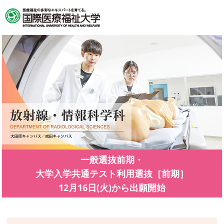
一般選抜前期・
大学入学共通テスト利用選抜［前期］
12月16日(火)から出願開始