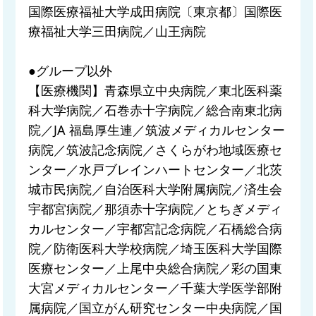
国際医療福祉大学成田病院〔東京都〕国際医
療福祉大学三田病院／山王病院
●グループ以外
【医療機関】青森県立中央病院／東北医科薬
科大学病院／石巻赤十字病院／総合南東北病
院／JA 福島厚生連／筑波メディカルセンター
病院／筑波記念病院／さくらがわ地域医療セ
ンター／水戸ブレインハートセンター／北茨
城市民病院／自治医科大学附属病院／済生会
宇都宮病院／那須赤十字病院／とちぎメディ
カルセンター／宇都宮記念病院／石橋総合病
院／防衛医科大学校病院／埼玉医科大学国際
医療センター／上尾中央総合病院／彩の国東
大宮メディカルセンター／千葉大学医学部附
属病院／国立がん研究センター中央病院／国