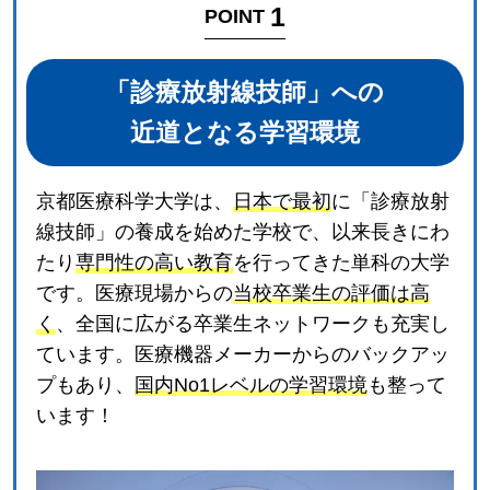
1
POINT
「診療放射線技師」への
近道となる学習環境
京都医療科学大学は、
日本で最初
に「診療放射
線技師」の養成を始めた学校で、以来長きにわ
たり
専門性の高い教育
を行ってきた単科の大学
です。医療現場からの
当校卒業生の評価は高
く
、全国に広がる卒業生ネットワークも充実し
ています。医療機器メーカーからのバックアッ
プもあり、
国内No1レベルの学習環境
も整って
います！