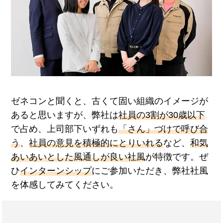
ゼネコンと聞くと、古くて固い組織のイメージが
あると思いますが、弊社は
社員の3割が30歳以下
で占め、上司部下いずれも
「さん」づけで呼び合
う
、
社員の意見を積極的にとりいれる
など、
和気
あいあいとした風通しが良い社風
が特徴です。ぜ
ひ
インターンシップ
にご参加いただき、弊社社風
を体感してみてください。