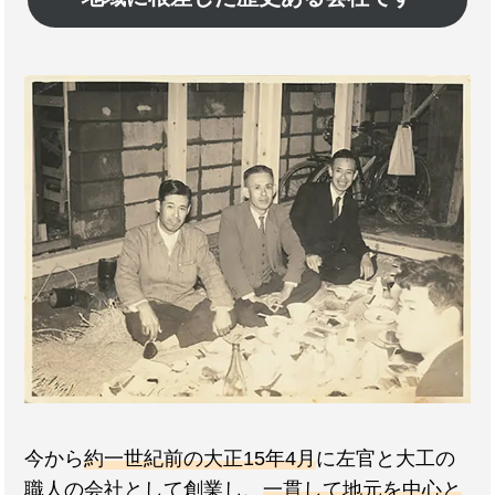
今から
約一世紀前の大正15年4月
に左官と大工の
職人の会社として創業し、
一貫して地元を中心と